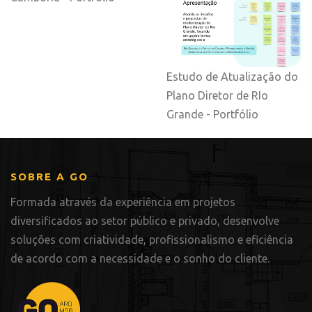
Estudo de Atualização do
Plano Diretor de RIo
Grande - Portfólio
SOBRE A GO
Formada através da experiência em projetos
diversificados ao setor público e privado, desenvolve
soluções com criatividade, profissionalismo e eficiência
de acordo com a necessidade e o sonho do cliente.