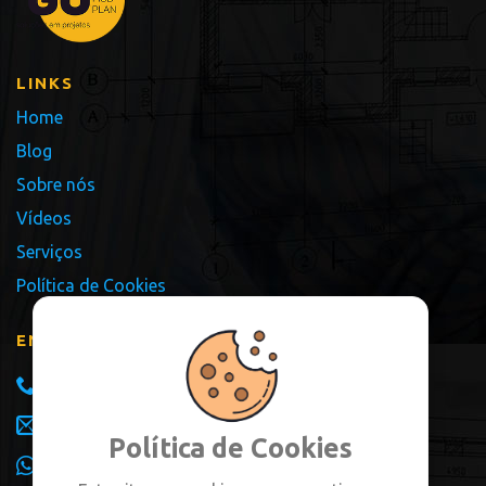
LINKS
Home
Blog
Sobre nós
Vídeos
Serviços
Política de Cookies
ENTRE EM CONTATO
+55 54 99112.4040
vinicius@goprojetos.arq.br
Política de Cookies
+55 54 99112.4040